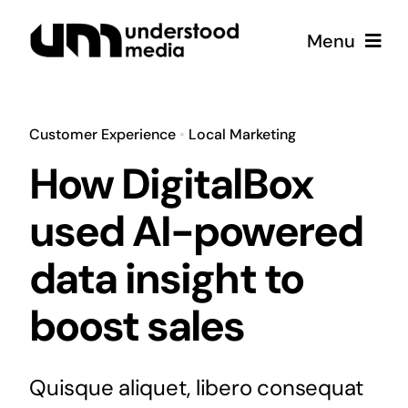
Skip
Menu
to
content
Strategy
Customer Experience
•
Local Marketing
Creative
How DigitalBox
used AI-powered
Podcast
data insight to
Coffee
boost sales
Quisque aliquet, libero consequat